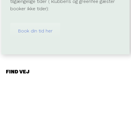
tilgængelige tider ( klubben’s og greenfee gæster
booker ikke tider):
Book din tid her
FIND VEJ