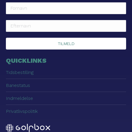
QUICKLINKS
Tidsbestilling
Banestatus
Indmeldelse
Privatlivspolitik