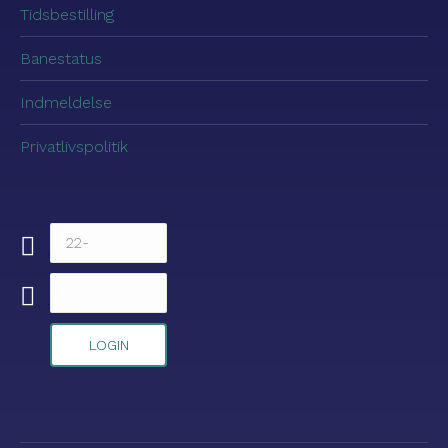
Tidsbestilling
Banestatus
Indmeldelse
Privatlivspolitik
.
.