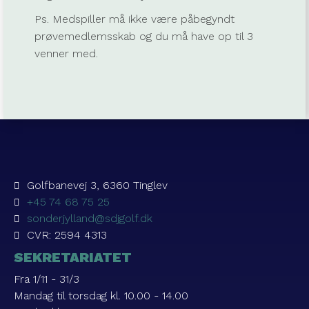
Ps. Medspiller må ikke være påbegyndt
prøvemedlemsskab og du må have op til 3
venner med.
Golfbanevej 3, 6360 Tinglev
+45 74 68 75 25
sonderjylland@sdjgolf.dk
CVR: 2594 4313
SEKRETARIATET
Fra 1/11 - 31/3
Mandag til torsdag kl. 10.00 - 14.00