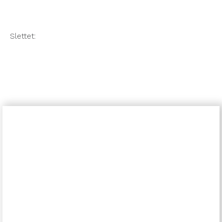
Slettet:
GOLF MED EN VEN – SPIL
MED DAG