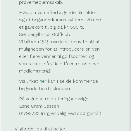
prøvemedlemsskab.
Hvis din ven efterfølgende tilmelder
sig et begynderkursus kvitterer vi med
et gavekort til dig på kr. 500 til
Sønderjyllands Golfklub.
Vi håber rigtig mange vil benytte sig af
muligheden for at introducere en ven
eller flere venner til golfsporten og
vores klub, så vi kan få en masse nye
medlemmer😊
Via linket
her
kan I se de kommende
begynderhold i klubben.
På vegne af rekrutteringsudvalget
Lene Gram Jessen
61793732 (ring endelig ved spørgsmål)
Vi glæder os til at se jer.