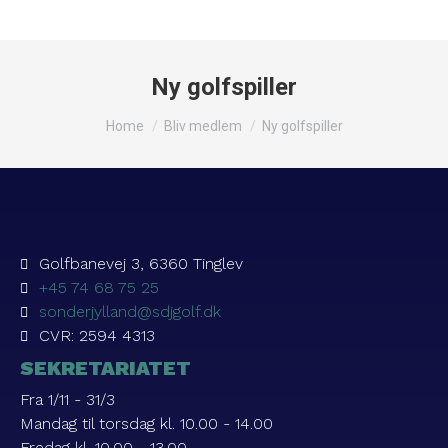
Ny golfspiller
You are here:
Home
Bliv medlem
Ny golfspiller
Golfbanevej 3, 6360 Tinglev
+45 74 68 75 25
sonderjylland@sdjgolf.dk
CVR: 2594 4313
SEKRETARIATET
Fra 1/11 - 31/3
Mandag til torsdag kl. 10.00 - 14.00
Fredag kl. 10.00 - 13.00