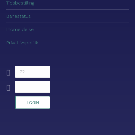
Tidsbestilling
Banestatus
Indmeldelse
Privatlivspolitik
.
.